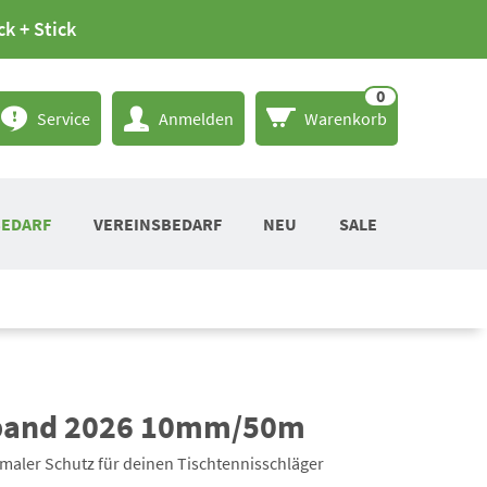
ck + Stick
0
Service
Anmelden
Warenkorb
BEDARF
VEREINSBEDARF
NEU
SALE
band 2026 10mm/50m
maler Schutz für deinen Tischtennisschläger