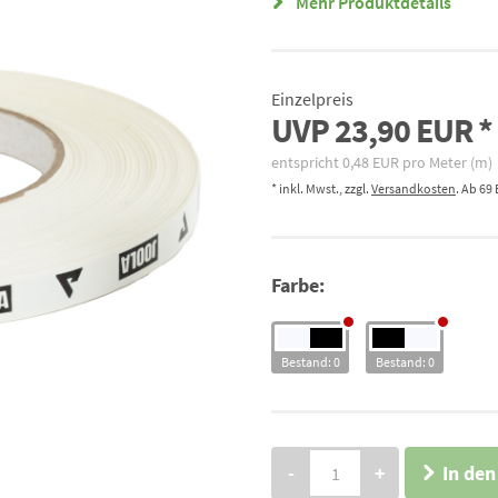
Mehr Produktdetails
Einzelpreis
UVP
23,90 EUR
entspricht
0,48 EUR
pro Meter (m)
* inkl. Mwst., zzgl.
Versandkosten
. Ab 69
Farbe:
Bestand: 0
Bestand: 0
-
+
In de