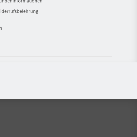
undeninformationen
iderrufsbelehrung
n