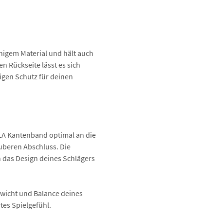
Auftragswertrabatt
Auftragswertraba
Auftr
higem Material und hält auch
n Rückseite lässt es sich
Schlä
igen Schutz für deinen
Beläg
OLA Kantenband optimal an die
uberen Abschluss. Die
 das Design deines Schlägers
Gewicht und Balance deines
tes Spielgefühl.