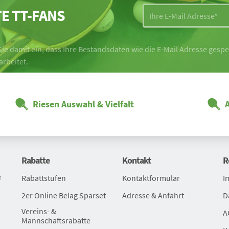
E TT-FANS
ie damit ein, dass Ihre Bestandsdaten wie die E-Mail Adresse ges
arbeitet.
Riesen Auswahl & Vielfalt
Rabatte
Kontakt
R
&
Rabattstufen
Kontaktformular
I
2er Online Belag Sparset
Adresse & Anfahrt
D
Vereins- &
A
Mannschaftsrabatte