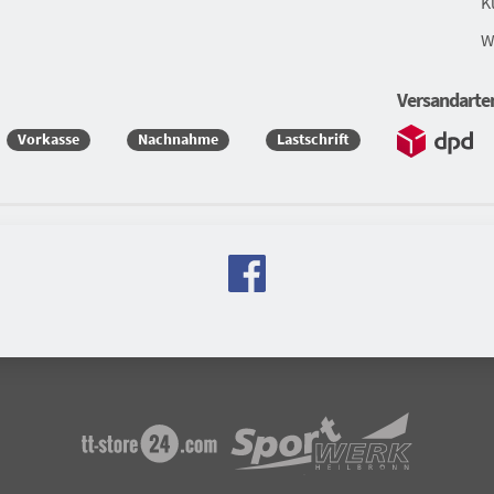
K
W
Versandarte
Vorkasse
Nachnahme
Lastschrift