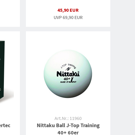
45,90 EUR
UVP
69,90 EUR
Art.Nr.: 11960
ertec
Nittaku Ball J-Top Training
40+ 60er