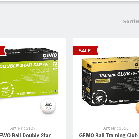
Sortie
Art.Nr.: 8137
Art.Nr.: 8650
EWO Ball Double Star
GEWO Ball Training Club