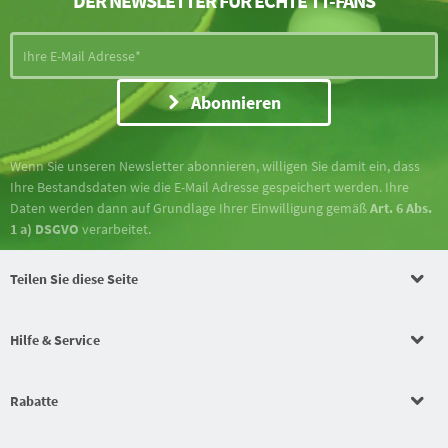
DER NEWSLETTER FÜR ECHTE TT-FANS
Abonnieren
Wenn Sie unseren Newsletter abonnieren, willigen Sie damit ein, dass
Ihre Bestandsdaten wie die E-Mail Adresse gespeichert werden. Ihre
Daten werden dann auf Grundlage Ihrer Einwilligung gemäß
Art. 6 Abs.
1 a) DSGVO
verarbeitet.
Teilen Sie diese Seite
Hilfe & Service
Rabatte