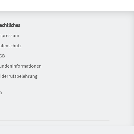
echtliches
mpressum
atenschutz
GB
undeninformationen
iderrufsbelehrung
n