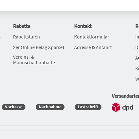
Rabatte
Kontakt
R
&
Rabattstufen
Kontaktformular
I
2er Online Belag Sparset
Adresse & Anfahrt
D
Vereins- &
A
Mannschaftsrabatte
K
W
Versandarte
Vorkasse
Nachnahme
Lastschrift