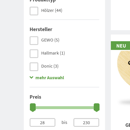
Hölzer
(44)
Hersteller
GEWO
(5)
Hallmark
(1)
Donic
(3)
mehr Auswahl
Andro
(6)
Joola
(4)
Preis
Xiom
(8)
Tibhar
(3)
bis
28
230
G