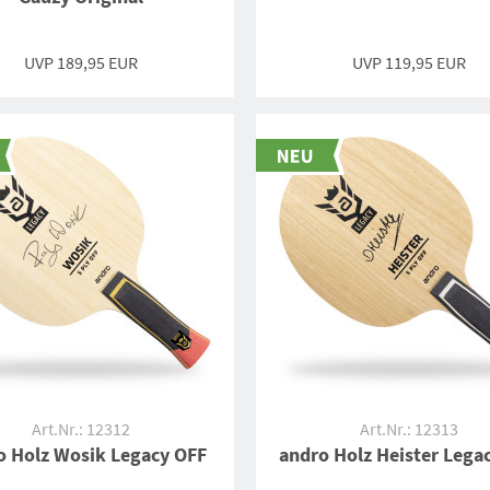
UVP 189,95 EUR
UVP 119,95 EUR
Art.Nr.: 12312
Art.Nr.: 12313
o Holz Wosik Legacy OFF
andro Holz Heister Lega