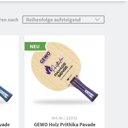
ren nach
Art.Nr.: 12032
vade
GEWO Holz Prithika Pavade