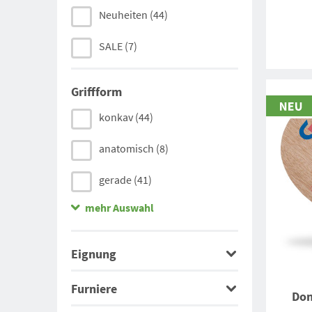
Victas
(1)
Neuheiten
(44)
Stiga
(6)
SALE
(7)
Yasaka
(4)
Griffform
Nittaku
(3)
konkav
(44)
anatomisch
(8)
gerade
(41)
mehr Auswahl
penholder
(2)
konkav small
(1)
Eignung
Furniere
Don