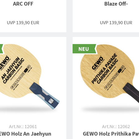
ARC OFF
Blaze Off-
UVP 139,90 EUR
UVP 139,90 EUR
Art.Nr.: 12061
Art.Nr.: 12062
EWO Holz An Jaehyun
GEWO Holz Prithika Pa