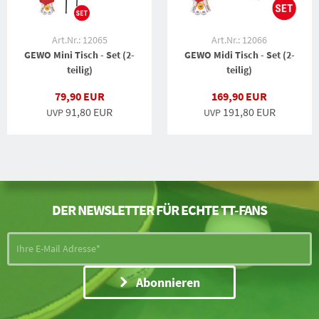
Art.Nr.: 12065
Art.Nr.: 12066
GEWO Mini Tisch - Set (2-
GEWO Midi Tisch - Set (2-
teilig)
teilig)
79,90 EUR
169,90 EUR
91,80 EUR
191,80 EUR
UVP
UVP
DER NEWSLETTER FÜR ECHTE TT-FANS
Abonnieren