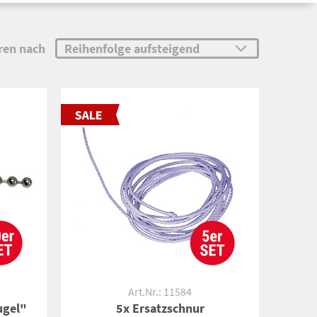
ren nach
Art.Nr.: 11584
ugel"
5x Ersatzschnur