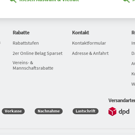
Rabatte
Kontakt
R
&
Rabattstufen
Kontaktformular
I
2er Online Belag Sparset
Adresse & Anfahrt
D
Vereins- &
A
Mannschaftsrabatte
K
W
Versandarte
Vorkasse
Nachnahme
Lastschrift