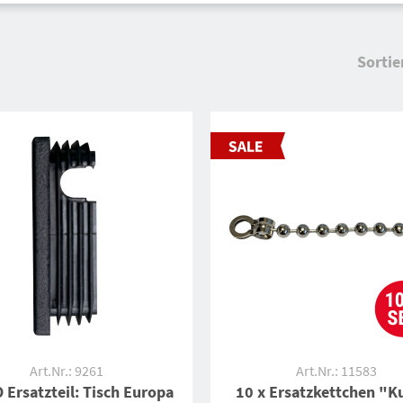
Sortie
Art.Nr.: 9261
Art.Nr.: 11583
Ersatzteil: Tisch Europa
10 x Ersatzkettchen "K