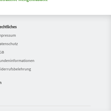
echtliches
mpressum
atenschutz
GB
undeninformationen
iderrufsbelehrung
n