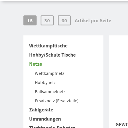
15
30
60
Artikel pro Seite
Wettkampftische
Hobby/Schule Tische
Netze
Wettkampfnetz
Hobbynetz
Ballsammelnetz
Ersatznetz (Ersatzteile)
Zählgeräte
Umrandungen
GEWO 
Tischtennis-Roboter