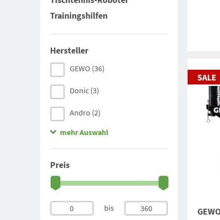
Trainingshilfen
Hersteller
GEWO
(36)
Donic
(3)
Andro
(2)
mehr Auswahl
Joola
(10)
Tibhar
(2)
Preis
bis
0
360
GEWO 