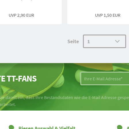
UVP
2,90 EUR
UVP
1,50 EUR
Seite
E TT-FANS
ie damit ein, dass Ihre Bestandsdaten wie die E-Mail Adresse ges
arbeitet.
Riesen Auswahl & Vielfalt