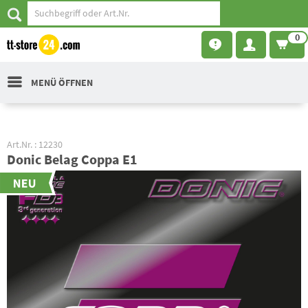
0
MENÜ ÖFFNEN
Art.Nr. : 12230
Donic Belag Coppa E1