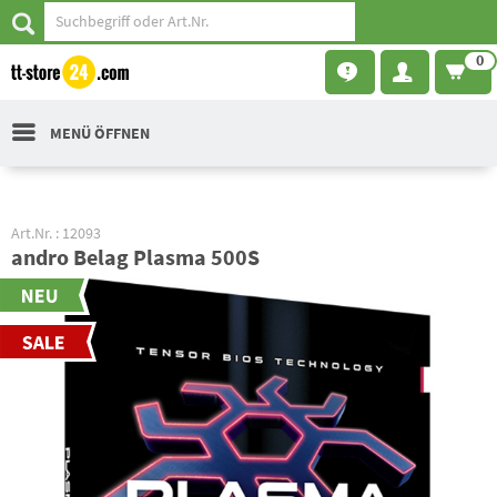
0
MENÜ ÖFFNEN
Art.Nr. : 12093
andro Belag Plasma 500S