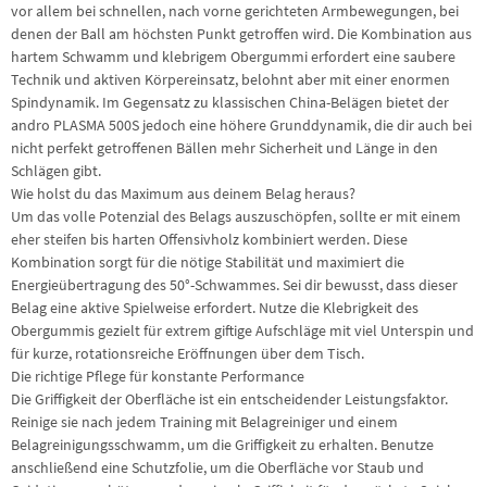
vor allem bei schnellen, nach vorne gerichteten Armbewegungen, bei
denen der Ball am höchsten Punkt getroffen wird. Die Kombination aus
hartem Schwamm und klebrigem Obergummi erfordert eine saubere
Technik und aktiven Körpereinsatz, belohnt aber mit einer enormen
Spindynamik. Im Gegensatz zu klassischen China-Belägen bietet der
andro PLASMA 500S jedoch eine höhere Grunddynamik, die dir auch bei
nicht perfekt getroffenen Bällen mehr Sicherheit und Länge in den
Schlägen gibt.
Wie holst du das Maximum aus deinem Belag heraus?
Um das volle Potenzial des Belags auszuschöpfen, sollte er mit einem
eher steifen bis harten Offensivholz kombiniert werden. Diese
Kombination sorgt für die nötige Stabilität und maximiert die
Energieübertragung des 50°-Schwammes. Sei dir bewusst, dass dieser
Belag eine aktive Spielweise erfordert. Nutze die Klebrigkeit des
Obergummis gezielt für extrem giftige Aufschläge mit viel Unterspin und
für kurze, rotationsreiche Eröffnungen über dem Tisch.
Die richtige Pflege für konstante Performance
Die Griffigkeit der Oberfläche ist ein entscheidender Leistungsfaktor.
Reinige sie nach jedem Training mit Belagreiniger und einem
Belagreinigungsschwamm, um die Griffigkeit zu erhalten. Benutze
anschließend eine Schutzfolie, um die Oberfläche vor Staub und