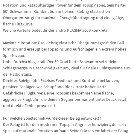
Rotation und katapultartiger Power für dein Topspinspiel. Sein harter
50°-Schwamm in Kombination mit einem klebrig-elastischen
Obergummi sorgt für maximale Energieübertragung und eine giftige,
flache Flugkurve.
Welche Vorteile bietet dir der andro PLASMA 500S konkret?
Maximale Rotation: Das klebrig-elastische Obergummi greift den Ball
förmlich und erzeugt bei Topspins und Aufschlägen ein extrem hohes
Spin-Niveau.
Hohe Durchschlagskraft: Der 50 Grad harte Schwamm setzt deine
Schlagenergie in Geschwindigkeit um, ideal für finale Punktgewinne aus
der Halbdistanz.
Direktes Spielgefühl: Präzises Feedback und Kontrolle bei kurzen,
passiven Schlägen wie Schupf und Block trotz hoher Härte.
Gefährliche Flugkurve: Deine Topspins bekommen eine flache,
aggressive Flugbahn, die deinen Gegner permanent unter Druck setzt
und direkte Fehler provoziert.
Für welche Spieltechnik wurde dieser Belag entwickelt?
Der Belag ist für den modernen Topspin-Angreifer konzipiert, der sein
Spiel auf maximale Rotation aufbaut. Seine Stärken entfaltet der Belag