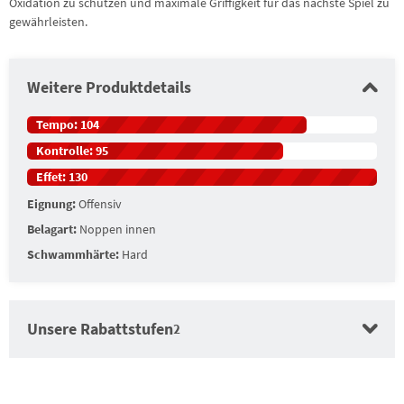
Oxidation zu schützen und maximale Griffigkeit für das nächste Spiel zu
gewährleisten.
Weitere Produktdetails
Tempo:
104
Kontrolle:
95
Effet:
130
Eignung:
Offensiv
Belagart:
Noppen innen
Schwammhärte:
Hard
Unsere Rabattstufen
2