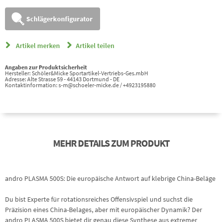
Schlägerkonfigurator
Artikel merken
Artikel teilen
Angaben zur Produktsicherheit
Hersteller: Schöler&Micke Sportartikel-Vertriebs-Ges.mbH
Adresse: Alte Strasse 59 - 44143 Dortmund - DE
Kontaktinformation: s-m@schoeler-micke.de / +4923195880
MEHR DETAILS ZUM PRODUKT
andro PLASMA 500S: Die europäische Antwort auf klebrige China-Beläge
Du bist Experte für rotationsreiches Offensivspiel und suchst die
Präzision eines China-Belages, aber mit europäischer Dynamik? Der
andro PLASMA 500S bietet dir genau diese Synthese aus extremer