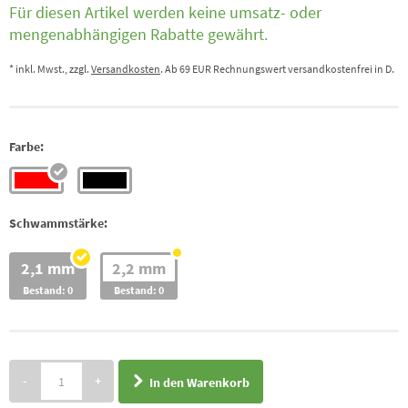
Für diesen Artikel werden keine umsatz- oder
mengenabhängigen Rabatte gewährt.
* inkl. Mwst., zzgl.
Versandkosten
. Ab 69 EUR Rechnungswert versandkostenfrei in D.
Farbe:
Schwammstärke:
2,1 mm
2,2 mm
Bestand: 0
Bestand: 0
-
+
In den Warenkorb