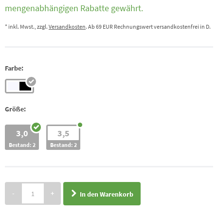
mengenabhängigen Rabatte gewährt.
* inkl. Mwst., zzgl.
Versandkosten
. Ab 69 EUR Rechnungswert versandkostenfrei in D.
Farbe:
Größe:
3,0
3,5
Bestand: 2
Bestand: 2
-
+
In den Warenkorb