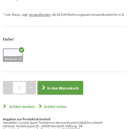
* inkl. Mwst., zzgl.
Versandkosten
. Ab 69 EUR Rechnungswert versandkostenfrei in D.
Farbe:
Bestand: >6
-
+
In den Warenkorb
Artikel merken
Artikel teilen
Angaben zur Produktsicherheit
Hersteller: Contra-Sport Tischtennis Service Koschnick&Sohns GmbH
Adresse: Heidekoppel 26 - 24558 Henstedt-Ulzburg - DE