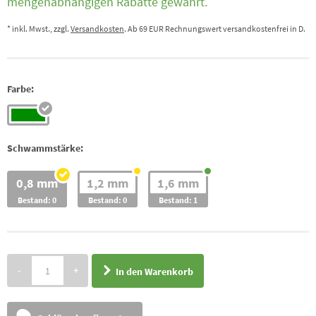
mengenabhängigen Rabatte gewährt.
* inkl. Mwst., zzgl.
Versandkosten
. Ab 69 EUR Rechnungswert versandkostenfrei in D.
Farbe:
Schwammstärke:
0,8 mm
1,2 mm
1,6 mm
Bestand: 0
Bestand: 0
Bestand: 1
-
+
In den Warenkorb