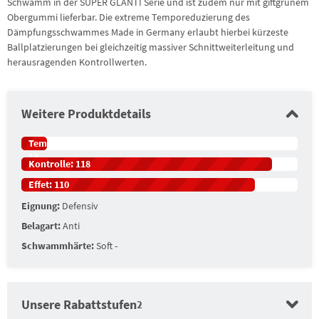
Schwamm in der SUPER GLANTI Serie und ist zudem nur mit giftgrünem
Obergummi lieferbar. Die extreme Temporeduzierung des
Dämpfungsschwammes Made in Germany erlaubt hierbei kürzeste
Ballplatzierungen bei gleichzeitig massiver Schnittweiterleitung und
herausragenden Kontrollwerten.
Weitere Produktdetails
Tempo:
12
Kontrolle:
118
Effet:
110
Eignung:
Defensiv
Belagart:
Anti
Schwammhärte:
Soft -
Unsere Rabattstufen
2