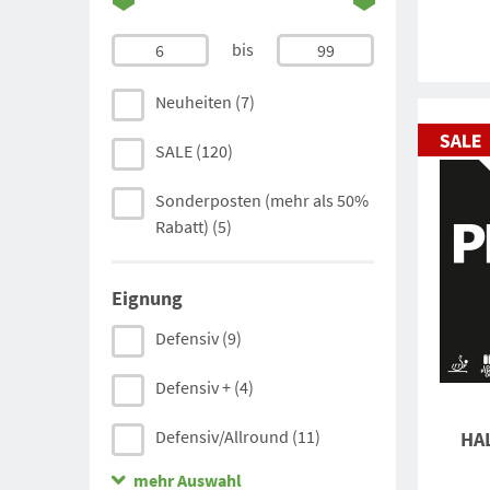
Andro
(9)
bis
6
99
Xiom
(7)
Neuheiten
(7)
Tibhar
(4)
SALE
(120)
Victas
(3)
Sonderposten (mehr als 50%
Rabatt)
(5)
Stiga
(27)
Yasaka
(2)
Eignung
Nittaku
(3)
Defensiv
(9)
DHS
(5)
Defensiv +
(4)
Der Materialspezialist
(7)
Defensiv/Allround
(11)
HA
Barna Original
(6)
mehr Auswahl
Allround -
(2)