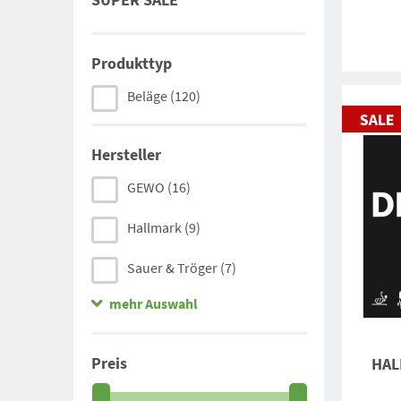
Produkttyp
Beläge
(120)
Hersteller
GEWO
(16)
Hallmark
(9)
Sauer & Tröger
(7)
mehr Auswahl
Dr. Neubauer
(3)
Metal TT
(2)
Preis
HAL
Donic
(9)