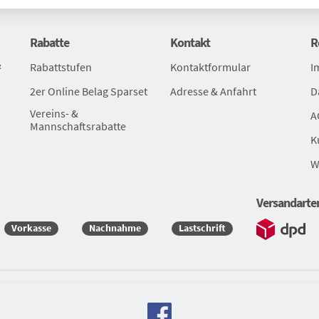
Rabatte
Kontakt
R
&
Rabattstufen
Kontaktformular
I
2er Online Belag Sparset
Adresse & Anfahrt
D
Vereins- &
A
Mannschaftsrabatte
K
W
Versandarte
Vorkasse
Nachnahme
Lastschrift