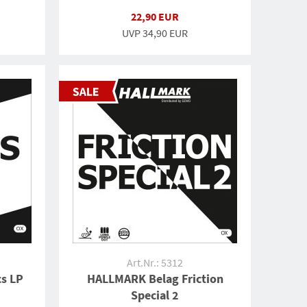
22,90 EUR
UVP
34,90 EUR
Art.Nr.: 5312
s LP
HALLMARK Belag Friction
Special 2