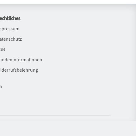
echtliches
mpressum
atenschutz
GB
undeninformationen
iderrufsbelehrung
n