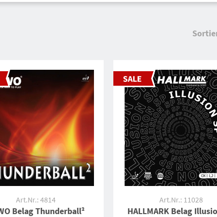
Sortie
Art.Nr.: 4814
Art.Nr.: 11028
O Belag Thunderball²
HALLMARK Belag Illusi