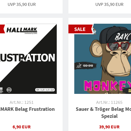
UVP
35,90 EUR
UVP
35,90 EUR
Art.Nr.: 1251
Art.Nr.: 11265
MARK Belag Frustration
Sauer & Tröger Belag M
Spezial
6,90 EUR
39,90 EUR