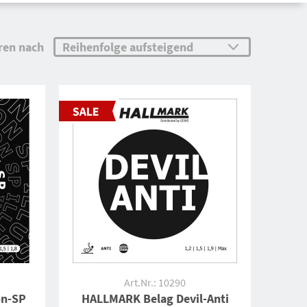
ren nach
Art.Nr.: 10290
on-SP
HALLMARK Belag Devil-Anti