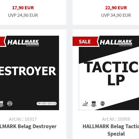
17,90 EUR
22,90 EUR
UVP
24,90 EUR
UVP
34,90 EUR
Art.Nr.: 10317
Art.Nr.: 10959
LMARK Belag Destroyer
HALLMARK Belag Tactic
Spezial