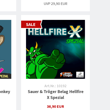
UVP
29,90 EUR
Art.Nr.: 10192
onkey
Sauer & Tröger Belag Hellfire
X Spezial
36,90 EUR