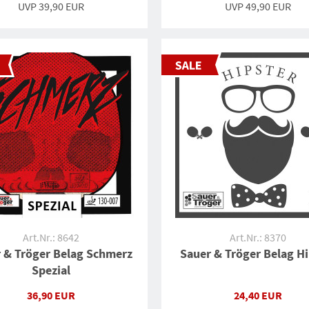
UVP
39,90 EUR
UVP
49,90 EUR
Art.Nr.: 8642
Art.Nr.: 8370
 & Tröger Belag Schmerz
Sauer & Tröger Belag Hi
Spezial
36,90 EUR
24,40 EUR