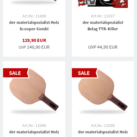
Art.Nr.: 11400
Art.Nr.: 11037
der materialspezialist Holz
der materialspezialist
Scooper Combi
Belag TTR-Killer
129,90 EUR
140,90 EUR
UVP 44,90 EUR
UVP
Art.Nr.: 11040
Art.Nr.: 11039
der materialspezialist Holz
der materialspezialist Holz