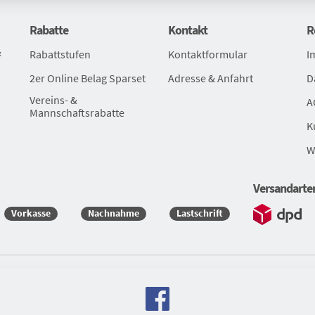
Rabatte
Kontakt
R
&
Rabattstufen
Kontaktformular
I
2er Online Belag Sparset
Adresse & Anfahrt
D
Vereins- &
A
Mannschaftsrabatte
K
W
Versandarte
Vorkasse
Nachnahme
Lastschrift