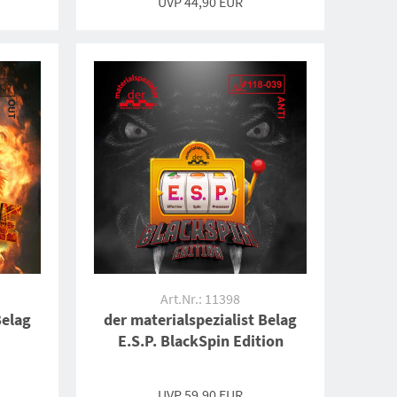
UVP 44,90 EUR
Art.Nr.: 11398
Belag
der materialspezialist Belag
E.S.P. BlackSpin Edition
UVP 59,90 EUR