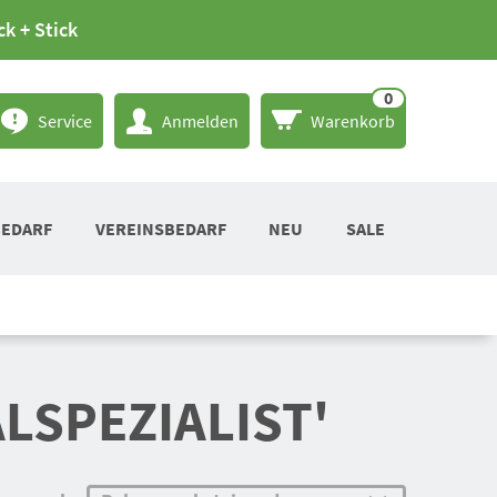
ck + Stick
0
Service
Anmelden
Warenkorb
BEDARF
VEREINSBEDARF
NEU
SALE
LSPEZIALIST'