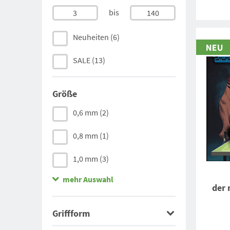
bis
3
140
Neuheiten
(6)
SALE
(13)
Größe
0,6 mm
(2)
0,8 mm
(1)
1,0 mm
(3)
mehr Auswahl
1,2 mm
(1)
der 
1,5 mm
(3)
Griffform
1,6 mm
(1)