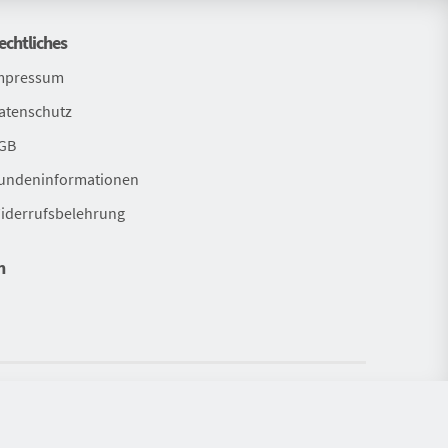
echtliches
mpressum
atenschutz
GB
undeninformationen
iderrufsbelehrung
n