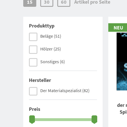
15
30
60
Artikel pro Seite
Produkttyp
Beläge
(51)
Hölzer
(25)
Sonstiges
(6)
Hersteller
Der Materialspezialist
(82)
der 
Preis
Spi