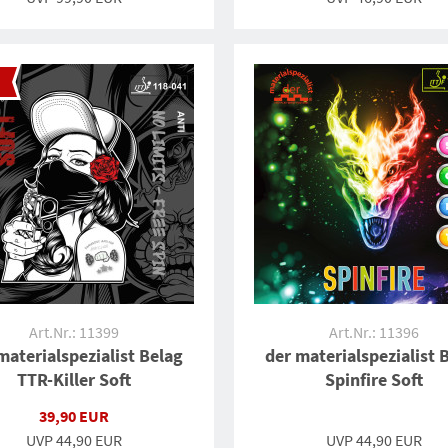
Art.Nr.: 11399
Art.Nr.: 11396
materialspezialist Belag
der materialspezialist 
TTR-Killer Soft
Spinfire Soft
39,90 EUR
UVP
44,90 EUR
UVP 44,90 EUR