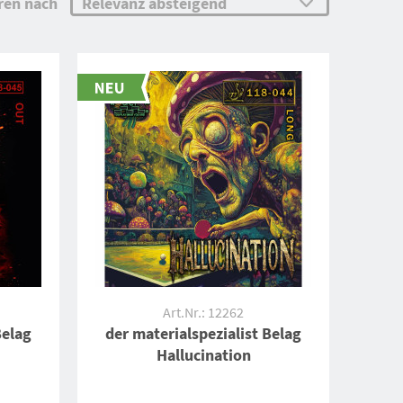
ren nach
Art.Nr.: 12262
Belag
der materialspezialist Belag
Hallucination