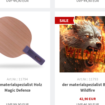
UVP 44,90 EUR
UVP 44,90 EUR
Art.Nr.: 11794
Art.Nr.: 11793
 materialspezialist Holz
der materialspezialist 
Magic Defence
Wildfire
42,90 EUR
UVP 99,90 EUR
UVP
46,90 EUR