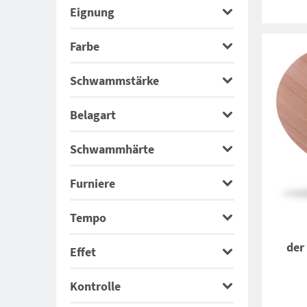
Eignung
2,0 mm
(2)
Farbe
Schwammstärke
Belagart
Schwammhärte
Furniere
Tempo
der
Effet
Kontrolle