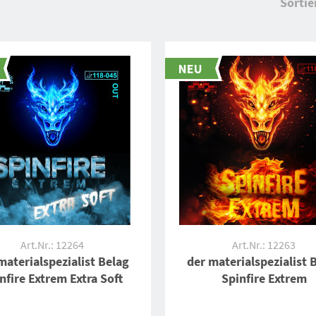
Sortie
Art.Nr.: 12264
Art.Nr.: 12263
materialspezialist Belag
der materialspezialist 
nfire Extrem Extra Soft
Spinfire Extrem